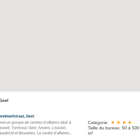
Geel
leinhoefstraat, Geel
Catégorie:
est un groupe de centres d’affaires situé à
Taille du bureau: 50 à 500
sselt, Turnhout, Geel, Anvers, Louvain,
m²
astricht et Bruxelles. Le centre d’affaires...