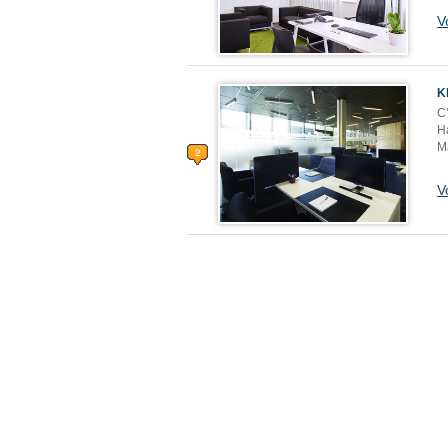
V
K
C’
Ha
Ma
V