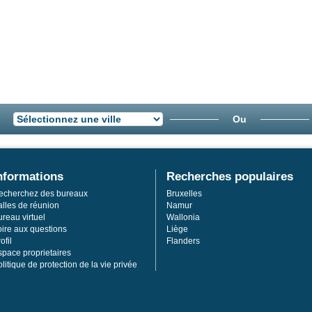
Ou
nformations
Recherches populaires
echerchez des bureaux
Bruxelles
alles de réunion
Namur
reau virtuel
Wallonia
oire aux questions
Liège
ofil
Flanders
space proprietaires
litique de protection de la vie privée