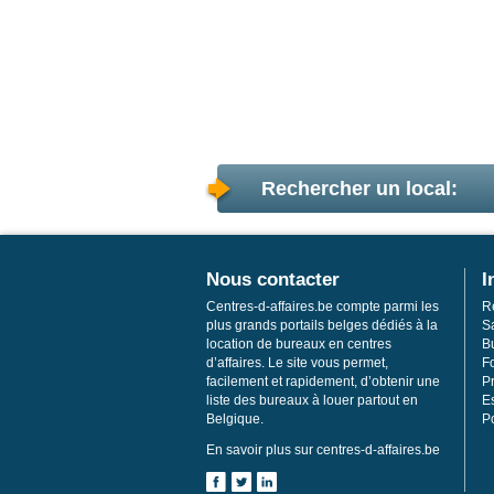
Rechercher un local:
Nous contacter
I
Centres-d-affaires.be compte parmi les
R
plus grands portails belges dédiés à la
S
location de bureaux en centres
Bu
d’affaires. Le site vous permet,
F
facilement et rapidement, d’obtenir une
Pr
liste des bureaux à louer partout en
E
Belgique.
Po
En savoir plus sur centres-d-affaires.be