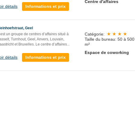
Centre d'affaires
oir détails
Informations et prix
leinhoefstraat, Geel
Catégorie:
est un groupe de centres d’affaires situé à
Taille du bureau: 50 à 500
sselt, Turnhout, Geel, Anvers, Louvain,
m²
astricht et Bruxelles. Le centre d’affaires...
Espace de coworking
oir détails
Informations et prix