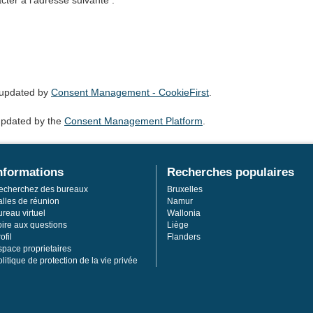
ter à l'adresse suivante :
 updated by
Consent Management - CookieFirst
.
updated by the
Consent Management Platform
.
nformations
Recherches populaires
echerchez des bureaux
Bruxelles
alles de réunion
Namur
reau virtuel
Wallonia
oire aux questions
Liège
ofil
Flanders
space proprietaires
litique de protection de la vie privée