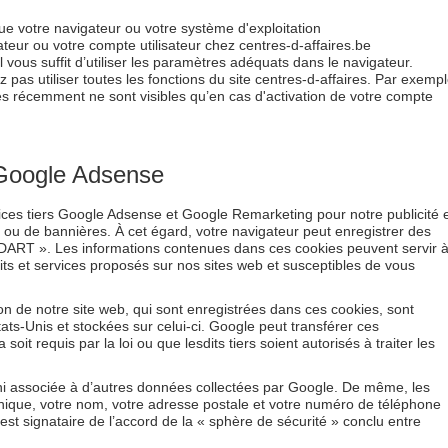
que votre navigateur ou votre système d'exploitation
ateur ou votre compte utilisateur chez centres-d-affaires.be
il vous suffit d’utiliser les paramètres adéquats dans le navigateur.
 pas utiliser toutes les fonctions du site centres-d-affaires. Par exempl
tés récemment ne sont visibles qu’en cas d'activation de votre compte
Google Adsense
rvices tiers Google Adsense et Google Remarketing pour notre publicité 
 ou de bannières. À cet égard, votre navigateur peut enregistrer des
DART ». Les informations contenues dans ces cookies peuvent servir 
its et services proposés sur nos sites web et susceptibles de vous
tion de notre site web, qui sont enregistrées dans ces cookies, sont
ts-Unis et stockées sur celui-ci. Google peut transférer ces
soit requis par la loi ou que lesdits tiers soient autorisés à traiter les
 ni associée à d’autres données collectées par Google. De même, les
nique, votre nom, votre adresse postale et votre numéro de téléphone
st signataire de l’accord de la « sphère de sécurité » conclu entre