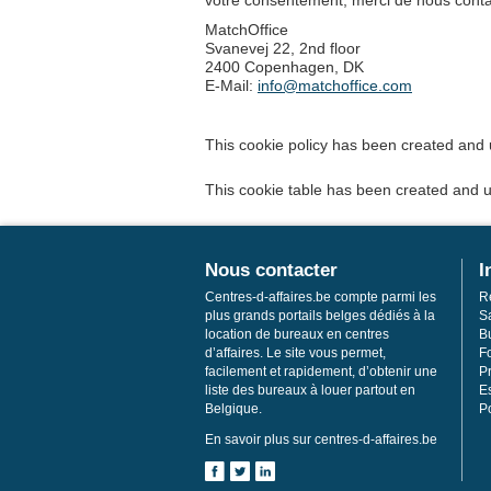
votre consentement, merci de nous contac
MatchOffice
Svanevej 22, 2nd floor
2400 Copenhagen, DK
E-Mail:
info@matchoffice.com
This cookie policy has been created and
This cookie table has been created and 
Nous contacter
I
Centres-d-affaires.be compte parmi les
R
plus grands portails belges dédiés à la
S
location de bureaux en centres
Bu
d’affaires. Le site vous permet,
F
facilement et rapidement, d’obtenir une
Pr
liste des bureaux à louer partout en
E
Belgique.
Po
En savoir plus sur centres-d-affaires.be