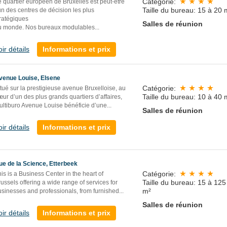
Catégorie:
 quartier européen de Bruxelles est peut-être
Taille du bureau: 15 à 20 
un des centres de décision les plus
tratégiques
Salles de réunion
u monde. Nos bureaux modulables...
oir détails
Informations et prix
venue Louise, Elsene
Catégorie:
tué sur la prestigieuse avenue Bruxelloise, au
Taille du bureau: 10 à 40 
ur d’un des plus grands quartiers d’affaires,
ltiburo Avenue Louise bénéficie d’une...
Salles de réunion
oir détails
Informations et prix
ue de la Science, Etterbeek
Catégorie:
is is a Business Center in the heart of
Taille du bureau: 15 à 125
ussels offering a wide range of services for
m²
sinesses and professionals, from furnished...
Salles de réunion
oir détails
Informations et prix