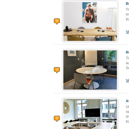
R
T
im
In
V
R
T
a
S
V
A
Un
r
d
tr