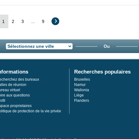
1
2
3
...
9
Ou
nformations
Recherches populaires
echerchez des bureaux
Bruxelles
alles de réunion
Namur
reau virtuel
Wallonia
oire aux questions
Liège
ofil
Flanders
space proprietaires
litique de protection de la vie privée