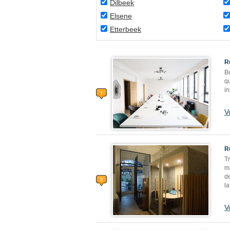
Dilbeek
Elsene
Etterbeek
R
B
qu
in
V
R
T
m
d
l
V