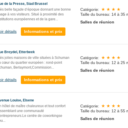
ue de la Presse, Stad Brussel
Catégorie:
rès belle façade d’époque donnant une bonne
Taille du bureau: 14 à 35 
age à vos visiteurs. Situé à proximité des
stitutions européennes et de la gare...
Salles de réunion
oir détails
Informations et prix
ue Breydel, Etterbeek
Catégorie:
rès jolies maisons de ville situées à Schuman
Taille du bureau: 12 à 25 
u cœur du quartier européen : rond-point
chuman, Berlaymont,Commission...
Salles de réunion
oir détails
Informations et prix
venue Louise, Elsene
Catégorie:
 hôtel de maître chaleureux et tout confort
Taille du bureau: 12 à 55 
assemblant une communauté
'entrepreneurs.Le centre de coworkingse
Salles de réunion
ou
...