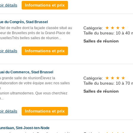
oir détails
Informations et prix
ue du Congrès, Stad Brussel
Catégorie:
tel de maître dont la façade classée situé au
Taille du bureau: 10 à 40 
oeur de Bruxelles près de la Grand-Place de
uxellesTrès belles salles de réunion...
Salles de réunion
oir détails
Informations et prix
uai du Commerce, Stad Brussel
Catégorie:
a grande salle de réunionÉlevez la
Taille du bureau: 10 à 70 
llaboration de votre équipe avec nos salles
e
Salles de réunion
éunion ultramodernes. Que vous cherchiez
n
...
oir détails
Informations et prix
unstlaan, Sint-Joost-ten-Node