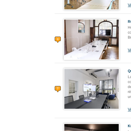
V
R
Hô
c
Br
V
Q
L
co
d
r
u
V
K