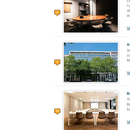
Le
l’
s
d
V
A
Si
cœ
Mu
V
R
Th
Br
bu
V