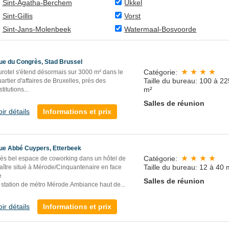
Sint-Agatha-Berchem
Ukkel
Sint-Gillis
Vorst
Sint-Jans-Molenbeek
Watermaal-Bosvoorde
ue du Congrès, Stad Brussel
Catégorie:
urotel s'étend désormais sur 3000 m² dans le
Taille du bureau: 100 à 22
artier d'affaires de Bruxelles, près des
m²
stitutions...
Salles de réunion
oir détails
Informations et prix
ue Abbé Cuypers, Etterbeek
Catégorie:
rès bel espace de coworking dans un hôtel de
Taille du bureau: 12 à 40 
aître situé à Mérode/Cinquantenaire en face
e
Salles de réunion
a station de métro Mérode.Ambiance haut de...
oir détails
Informations et prix